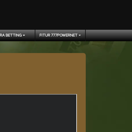
RA BETTING
FITUR 777POWERNET