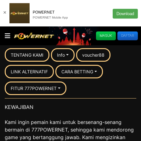
×
POWERNET
Download
POWERNET Mobile App
MASUK
DAFTAR
TENTANG KAMI
Info
voucher88
LINK ALTERNATIF
CARA BETTING
FITUR 777POWERNET
KEWAJIBAN
Kami ingin pemain kami untuk bersenang-senang
bermain di 777POWERNET, sehingga kami mendorong
game yang bertanggung jawab. Kami mengizinkan