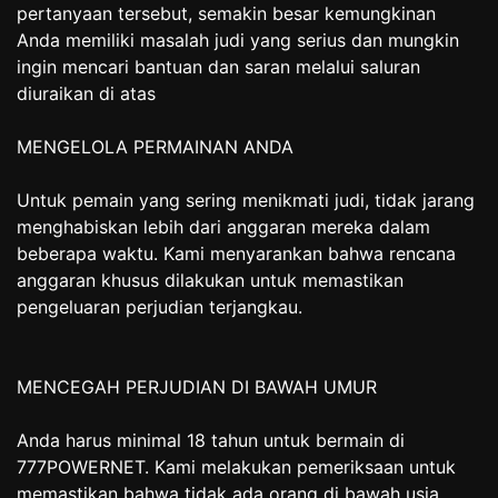
pertanyaan tersebut, semakin besar kemungkinan
Anda memiliki masalah judi yang serius dan mungkin
ingin mencari bantuan dan saran melalui saluran
diuraikan di atas
MENGELOLA PERMAINAN ANDA
Untuk pemain yang sering menikmati judi, tidak jarang
menghabiskan lebih dari anggaran mereka dalam
beberapa waktu. Kami menyarankan bahwa rencana
anggaran khusus dilakukan untuk memastikan
pengeluaran perjudian terjangkau.
MENCEGAH PERJUDIAN DI BAWAH UMUR
Anda harus minimal 18 tahun untuk bermain di
777POWERNET. Kami melakukan pemeriksaan untuk
memastikan bahwa tidak ada orang di bawah usia