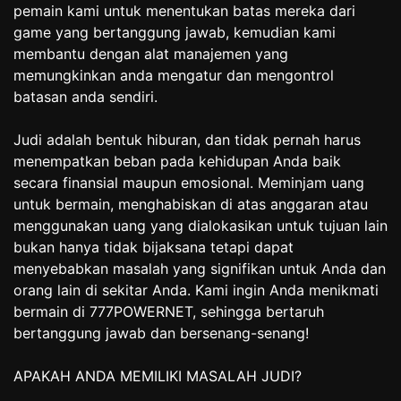
pemain kami untuk menentukan batas mereka dari
game yang bertanggung jawab, kemudian kami
membantu dengan alat manajemen yang
memungkinkan anda mengatur dan mengontrol
batasan anda sendiri.
Judi adalah bentuk hiburan, dan tidak pernah harus
menempatkan beban pada kehidupan Anda baik
secara finansial maupun emosional. Meminjam uang
untuk bermain, menghabiskan di atas anggaran atau
menggunakan uang yang dialokasikan untuk tujuan lain
bukan hanya tidak bijaksana tetapi dapat
menyebabkan masalah yang signifikan untuk Anda dan
orang lain di sekitar Anda. Kami ingin Anda menikmati
bermain di 777POWERNET, sehingga bertaruh
bertanggung jawab dan bersenang-senang!
APAKAH ANDA MEMILIKI MASALAH JUDI?