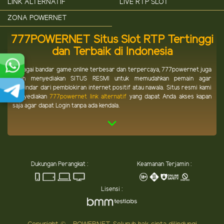
LINK ALTERNATIF
LIVE RTP SLOT
ZONA POWERNET
777POWERNET Situs Slot RTP Tertinggi
dan Terbaik di Indonesia
Sebagai bandar game online terbesar dan terpercaya, 777powernet juga
telah menyediakan SITUS RESMI untuk memudahkan pemain agar
terhindar dari pemblokiran internet positif atau nawala. Situs resmi kami
menyediakan
777powernet link alternatif
yang dapat Anda akses kapan
saja agar dapat Login tanpa ada kendala.
Dukungan Perangkat :
Keamanan Terjamin :
Lisensi :