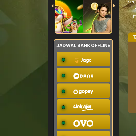
sem
m
T
JADWAL BANK OFFLINE