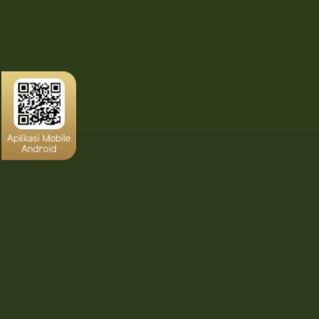
TENTANG KAMI
JAD